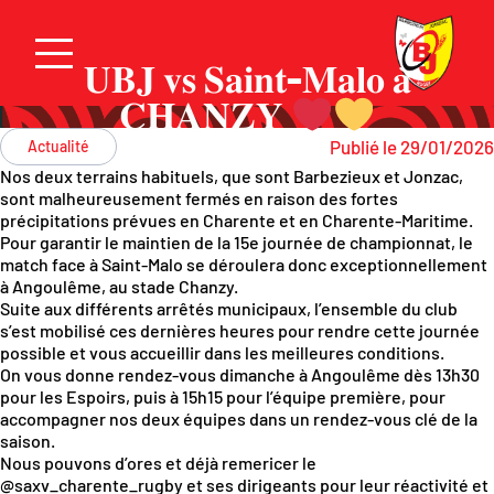
𝐔𝐁𝐉 𝐯𝐬 𝐒𝐚𝐢𝐧𝐭-𝐌𝐚𝐥𝐨 𝐚̀
𝐂𝐇𝐀𝐍𝐙𝐘
Publié le 29/01/2026
Actualité
Nos deux terrains habituels, que sont Barbezieux et Jonzac,
sont malheureusement fermés en raison des fortes
précipitations prévues en Charente et en Charente-Maritime.
Pour garantir le maintien de la 15e journée de championnat, le
match face à Saint-Malo se déroulera donc exceptionnellement
à Angoulême, au stade Chanzy.
Suite aux différents arrêtés municipaux, l’ensemble du club
s’est mobilisé ces dernières heures pour rendre cette journée
possible et vous accueillir dans les meilleures conditions.
On vous donne rendez-vous dimanche à Angoulême dès 13h30
pour les Espoirs, puis à 15h15 pour l’équipe première, pour
accompagner nos deux équipes dans un rendez-vous clé de la
saison.
Nous pouvons d’ores et déjà remericer le
@saxv_charente_rugby
et ses dirigeants pour leur réactivité et