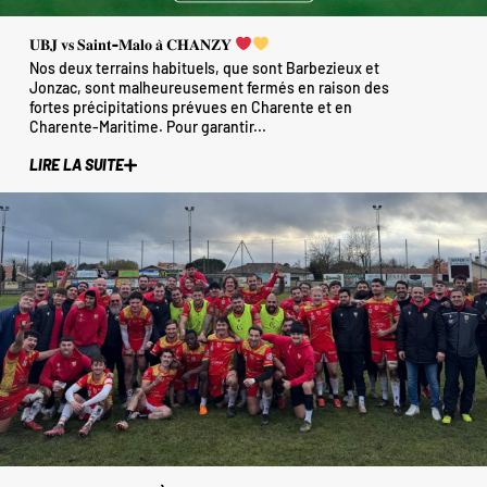
𝐔𝐁𝐉 𝐯𝐬 𝐒𝐚𝐢𝐧𝐭-𝐌𝐚𝐥𝐨 𝐚̀ 𝐂𝐇𝐀𝐍𝐙𝐘
Nos deux terrains habituels, que sont Barbezieux et
Jonzac, sont malheureusement fermés en raison des
fortes précipitations prévues en Charente et en
Charente-Maritime. Pour garantir...
LIRE LA SUITE