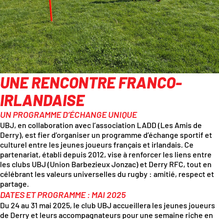
UNE RENCONTRE FRANCO-
IRLANDAISE
UN PROGRAMME D’ÉCHANGE UNIQUE
UBJ, en collaboration avec l’association LADD (Les Amis de
Derry), est fier d’organiser un programme d’échange sportif et
culturel entre les jeunes joueurs français et irlandais. Ce
partenariat, établi depuis 2012, vise à renforcer les liens entre
les clubs UBJ (Union Barbezieux Jonzac) et Derry RFC, tout en
célébrant les valeurs universelles du rugby : amitié, respect et
partage.
DATES ET PROGRAMME : MAI 2025
Du 24 au 31 mai 2025, le club UBJ accueillera les jeunes joueurs
de Derry et leurs accompagnateurs pour une semaine riche en