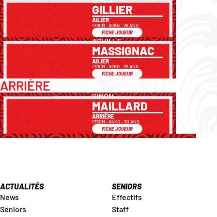
GILLIER
AILIER
179CM - 82KG - 26 ANS
FICHE JOUEUR
ACHILLE
MASSIGNAC
AILIER
179CM - 82KG - 25 ANS
FICHE JOUEUR
ARRIÈRE
SIMON
MAILLARD
ARRIÈRE
175CM - 84KG - 30 ANS
FICHE JOUEUR
ACTUALITÉS
SENIORS
News
Effectifs
Seniors
Staff