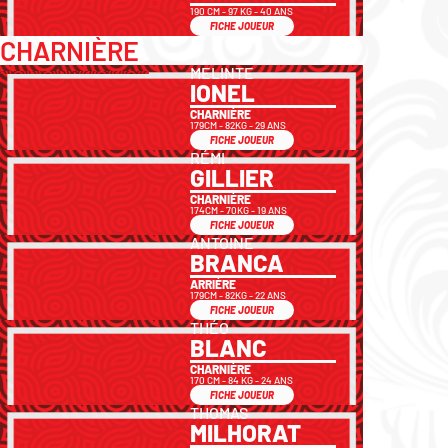
190 CM - 97 KG - 40 ANS
FICHE JOUEUR
CHARNIÈRE
MELINTE
IONEL
CHARNIÈRE
179CM - 82KG - 29 ANS
FICHE JOUEUR
RÉMI
GILLIER
CHARNIÈRE
174CM - 70KG - 19 ANS
FICHE JOUEUR
ANTOINE
BRANCA
ARRIÈRE
179CM - 82KG - 22 ANS
FICHE JOUEUR
THÉO
BLANC
CHARNIÈRE
170 CM - 84 KG - 24 ANS
FICHE JOUEUR
THOMAS
MILHORAT