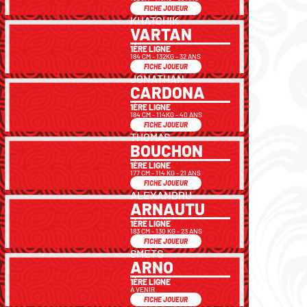
FICHE JOUEUR
KHATCHIK
VARTAN
1ÈRE LIGNE
184 CM - 132KG - 32 ANS
FICHE JOUEUR
JONATHAN
CARDONA
1ÈRE LIGNE
184 CM - 114KG - 40 ANS
FICHE JOUEUR
THOMAS
BOUCHON
1ÈRE LIGNE
177 CM - 114 KG - 21 ANS
FICHE JOUEUR
ALEXANDRU
ARNAUTU
1ÈRE LIGNE
183 CM - 130 KG - 23 ANS
FICHE JOUEUR
SMETS
ARNO
1ÈRE LIGNE
À VENIR
FICHE JOUEUR