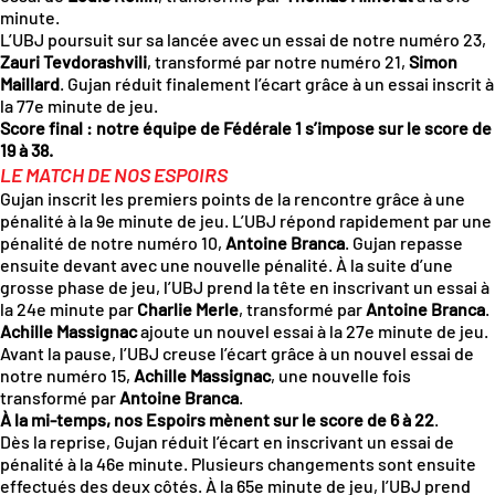
minute.
L’UBJ poursuit sur sa lancée avec un essai de notre numéro 23,
Zauri Tevdorashvili
, transformé par notre numéro 21,
Simon
Maillard
. Gujan réduit finalement l’écart grâce à un essai inscrit à
la 77e minute de jeu.
Score final : notre équipe de Fédérale 1 s’impose sur le score de
19 à 38.
LE MATCH DE NOS ESPOIRS
Gujan inscrit les premiers points de la rencontre grâce à une
pénalité à la 9e minute de jeu. L’UBJ répond rapidement par une
pénalité de notre numéro 10,
Antoine Branca
. Gujan repasse
ensuite devant avec une nouvelle pénalité. À la suite d’une
grosse phase de jeu, l’UBJ prend la tête en inscrivant un essai à
la 24e minute par
Charlie Merle
, transformé par
Antoine Branca
.
Achille Massignac
ajoute un nouvel essai à la 27e minute de jeu.
Avant la pause, l’UBJ creuse l’écart grâce à un nouvel essai de
notre numéro 15,
Achille Massignac
, une nouvelle fois
transformé par
Antoine Branca
.
À la mi-temps, nos Espoirs mènent sur le score de 6 à 22
.
Dès la reprise, Gujan réduit l’écart en inscrivant un essai de
pénalité à la 46e minute. Plusieurs changements sont ensuite
effectués des deux côtés. À la 65e minute de jeu, l’UBJ prend