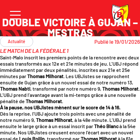
DOUBLE VICTOIRE À GUJAN –
MESTRAS
Publié le 19/01/2026
Actualité
LE MATCH DE LA FÉDÉRALE 1
Saint-Malo inscrit les premiers points de la rencontre avec deux
essais transformés aux 12e et 21e minutes de jeu. L’UBJ répond
immédiatement par deux pénalités, inscrites aux 21e et 25e
minutes par
Thomas Milhorat
. Les UBJistes se rapprochent
ensuite de Gujan grâce à un nouvel essai de notre numéro 13,
Thomas Nabti
, transformé par notre numéro 9,
Thomas Milhorat
.
L’UBJ prend l’avantage avant la mi-temps grâce à une nouvelle
pénalité de
Thomas Milhorat
.
À la pause, nos UBJistes mènent sur le score de 14 à 16.
Dès la reprise, l’UBJ ajoute trois points avec une pénalité de
notre numéro 9,
Thomas Milhorat
, à la 48e minute. L’UBJ prend
ensuite le large grâce à un essai inscrit par
Théo Blanc
à la 54e
minute. Nos UBJistes creusent encore l’écart avec un nouvel
essai de
Louis Rollin
, transformé par
Thomas Milhorat
à la 61e