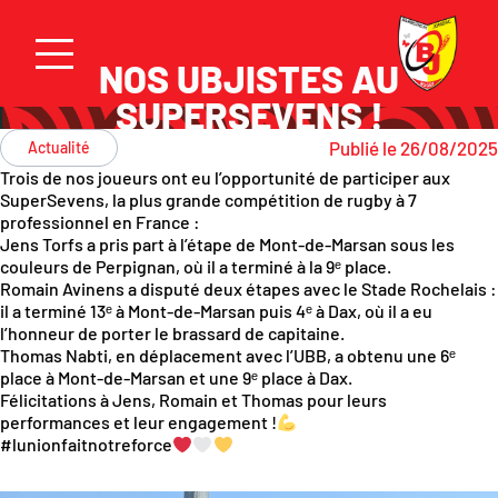
NOS UBJISTES AU
SUPERSEVENS !
Publié le 26/08/2025
Actualité
Trois de nos joueurs ont eu l’opportunité de participer aux
SuperSevens
, la plus grande compétition de rugby à 7
professionnel en France :
Jens Torfs a pris part à l’étape de Mont-de-Marsan sous les
couleurs de Perpignan, où il a terminé à la 9ᵉ place.
Romain Avinens a disputé deux étapes avec le Stade Rochelais :
il a terminé 13ᵉ à Mont-de-Marsan puis 4ᵉ à Dax, où il a eu
l’honneur de porter le brassard de capitaine.
Thomas Nabti, en déplacement avec l’UBB, a obtenu une 6ᵉ
place à Mont-de-Marsan et une 9ᵉ place à Dax.
Félicitations à
Jens, Romain et Thomas
pour leurs
performances et leur engagement !
#lunionfaitnotreforce