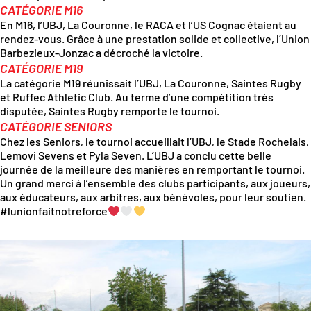
CATÉGORIE M16
En M16, l’UBJ, La Couronne, le
RACA
et l’US Cognac étaient au
rendez-vous. Grâce à une prestation solide et collective, l’Union
Barbezieux-Jonzac a décroché la victoire.
CATÉGORIE M19
La catégorie M19 réunissait l’UBJ, La Couronne,
Saintes Rugby
et
Ruffec Athletic Club
. Au terme d’une compétition très
disputée, Saintes Rugby remporte le tournoi.
CATÉGORIE SENIORS
Chez les Seniors, le tournoi accueillait l’UBJ, le
Stade Rochelais
,
Lemovi Sevens
et
Pyla Seven
. L’UBJ a conclu cette belle
journée de la meilleure des manières en remportant le tournoi.
Un grand merci à l’ensemble des clubs participants, aux joueurs,
aux éducateurs, aux arbitres, aux bénévoles, pour leur soutien.
#lunionfaitnotreforce