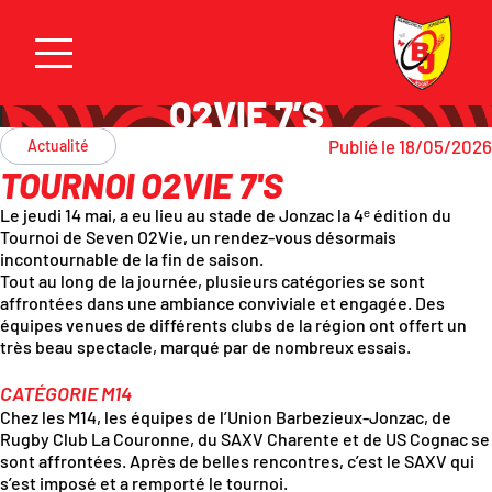
O2VIE 7’S
Publié le 18/05/2026
Actualité
TOURNOI O2VIE 7'S
Le jeudi 14 mai, a eu lieu au stade de Jonzac la 4ᵉ édition du
Tournoi de Seven O2Vie, un rendez-vous désormais
incontournable de la fin de saison.
Tout au long de la journée, plusieurs catégories se sont
affrontées dans une ambiance conviviale et engagée. Des
équipes venues de différents clubs de la région ont offert un
très beau spectacle, marqué par de nombreux essais.
CATÉGORIE M14
Chez les M14, les équipes de l’Union Barbezieux-Jonzac, de
Rugby Club La Couronne
, du
SAXV Charente
et de
US Cognac
se
sont affrontées. Après de belles rencontres, c’est le SAXV qui
s’est imposé et a remporté le tournoi.