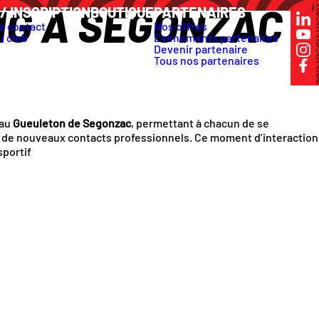
NG À SEGONZAC
/ INSCRIPTION
BOUTIQUE
PARTENAIRES
e contact
Nos offres
u club
Évènements partenaires
Devenir partenaire
Tous nos partenaires
au
Gueuleton de Segonzac
, permettant à chacun de se
er de nouveaux contacts professionnels. Ce moment d’interaction
sportif