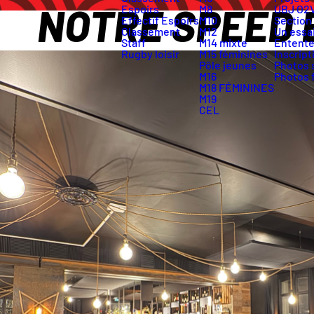
NOTRE SPEED 
Espoirs
M8
UBJ O2
Effectif Espoirs
M10
Section
Classement
M12
Un essai
Staff
M14 mixte
Entente
Rugby loisir
M15 féminines
Inscript
Pôle jeunes
Photos 
M16
Photos 
M18 FÉMININES
M19
CEL