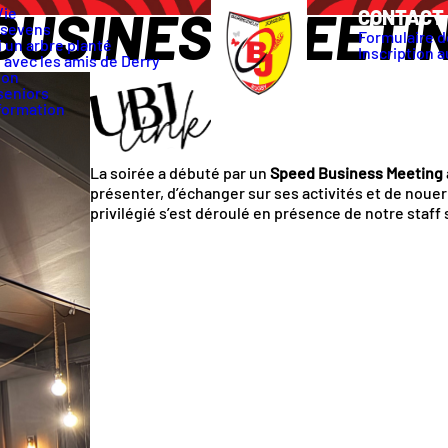
BUSINESS MEETI
Vie
CONTACT 
 sevens
Formulaire d
 un arbre planté
Inscription a
 avec les amis de Derry
ion
seniors
formation
La soirée a débuté par un
Speed Business Meeting
présenter, d’échanger sur ses activités et de nou
privilégié s’est déroulé en présence de notre staff 