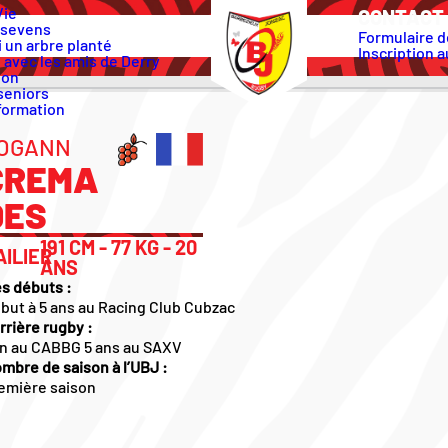
Vie
CONTACT 
 sevens
Formulaire d
 un arbre planté
Inscription a
 avec les amis de Derry
ion
seniors
formation
OGANN
CREMA
DES
191 CM - 77 KG - 20
AILIER
ANS
s débuts :
but à 5 ans au Racing Club Cubzac
rrière rugby :
an au CABBG 5 ans au SAXV
mbre de saison à l’UBJ :
emière saison