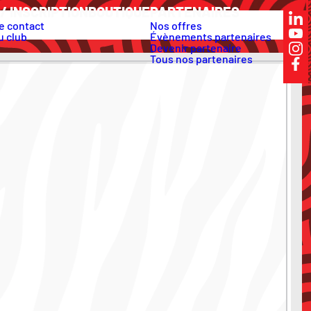
/ INSCRIPTION
BOUTIQUE
PARTENAIRES
e contact
Nos offres
u club
Évènements partenaires
Devenir partenaire
Tous nos partenaires