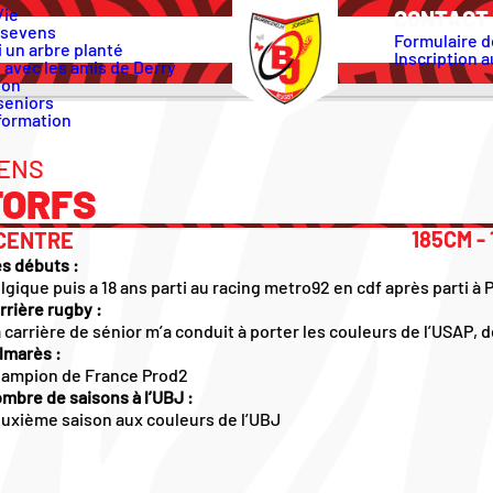
Vie
CONTACT 
 sevens
Formulaire d
 un arbre planté
Inscription a
 avec les amis de Derry
ion
seniors
formation
ENS
TORFS
185CM -
CENTRE
s débuts :
lgique puis a 18 ans parti au racing metro92 en cdf après parti à P
rrière rugby :
 carrière de sénior m’a conduit à porter les couleurs de l’USAP, 
lmarès :
ampion de France Prod2
mbre de saisons à l’UBJ :
uxième saison aux couleurs de l’UBJ