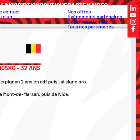
/ INSCRIPTION
BOUTIQUE
PARTENAIRES
e contact
Nos offres
u club
Évènements partenaires
Devenir partenaire
Tous nos partenaires
 105KG - 32 ANS
erpignan 2 ans en cdf puis j’ai signé pro.
de Mont-de-Marsan, puis de Nice.