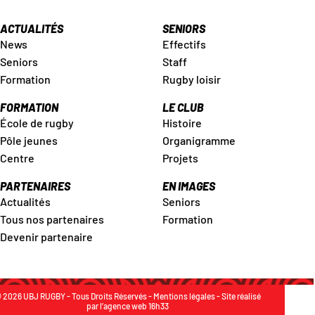
ACTUALITÉS
SENIORS
News
Effectifs
Seniors
Staff
Formation
Rugby loisir
FORMATION
LE CLUB
École de rugby
Histoire
Pôle jeunes
Organigramme
Centre
Projets
PARTENAIRES
EN IMAGES
Actualités
Seniors
Tous nos partenaires
Formation
Devenir partenaire
 2026 UBJ RUGBY - Tous Droits Réservés -
Mentions légales
- Site réalisé
par
l’agence web 16h33