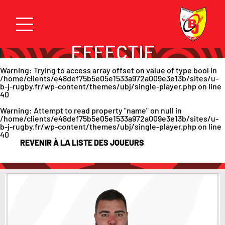
EFFECTIF
Warning
: Trying to access array offset on value of type bool in
/home/clients/e48def75b5e05e1533a972a009e3e13b/sites/u-
b-j-rugby.fr/wp-content/themes/ubj/single-player.php
on line
40
Warning
: Attempt to read property "name" on null in
/home/clients/e48def75b5e05e1533a972a009e3e13b/sites/u-
b-j-rugby.fr/wp-content/themes/ubj/single-player.php
on line
40
REVENIR À LA LISTE DES JOUEURS