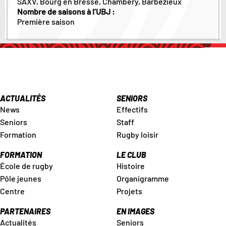
SAXV, Bourg en Bresse, Chambery, Barbezieux
Nombre de saisons à l’UBJ :
Première saison
ACTUALITÉS
SENIORS
News
Effectifs
Seniors
Staff
Formation
Rugby loisir
FORMATION
LE CLUB
École de rugby
Histoire
Pôle jeunes
Organigramme
Centre
Projets
PARTENAIRES
EN IMAGES
Actualités
Seniors