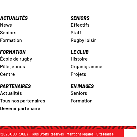
ACTUALITÉS
SENIORS
News
Effectifs
Seniors
Staff
Formation
Rugby loisir
FORMATION
LE CLUB
École de rugby
Histoire
Pôle jeunes
Organigramme
Centre
Projets
PARTENAIRES
EN IMAGES
Actualités
Seniors
Tous nos partenaires
Formation
Devenir partenaire
 2026 UBJ RUGBY - Tous Droits Réservés -
Mentions légales
- Site réalisé