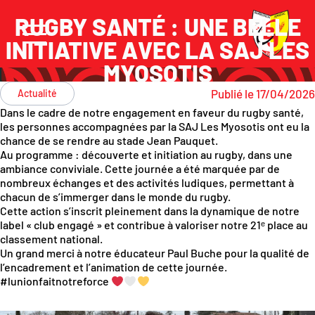
RUGBY SANTÉ : UNE BELLE
INITIATIVE AVEC LA SAJ LES
MYOSOTIS
Publié le 17/04/2026
Actualité
Dans le cadre de notre engagement en faveur du rugby santé,
les personnes accompagnées par la SAJ Les Myosotis ont eu la
chance de se rendre au stade Jean Pauquet.
Au programme : découverte et initiation au rugby, dans une
ambiance conviviale. Cette journée a été marquée par de
nombreux échanges et des activités ludiques, permettant à
chacun de s’immerger dans le monde du rugby.
Cette action s’inscrit pleinement dans la dynamique de notre
label « club engagé » et contribue à valoriser notre 21ᵉ place au
classement national.
Un grand merci à notre éducateur Paul Buche pour la qualité de
l’encadrement et l’animation de cette journée.
#lunionfaitnotreforce