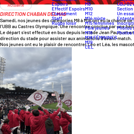
Espoirs
M8
UBJ O2
Actualité
Effectif Espoirs
M10
Section
DIRECTION CHABAN DELMAS
Classement
M12
Un essai
Staff
M14 mixte
Entente
Samedi, nos jeunes des catégories M8 à M16 ont eu la chance de
Rugby loisir
M15 féminines
Inscript
l’UBB au Castres Olympique. Une rencontre conclue par une belle 
Pôle jeunes
Photos 
Le départ s’est effectué en bus depuis le stade Jean Pauquet en
M16
Photos 
M18 FÉMININES
direction du stade pour assister aux animations d’avant-match.
M19
Nos jeunes ont eu le plaisir de rencontrer Léo et Léa, les mascot
CEL