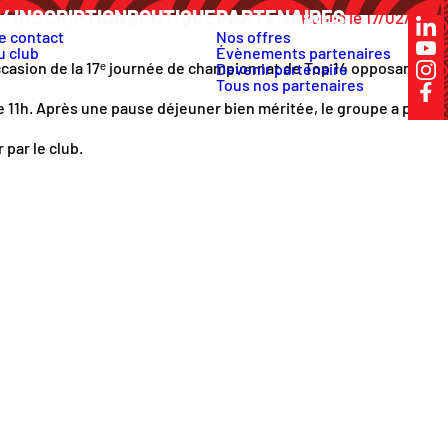
/ INSCRIPTION
BOUTIQUE
PARTENAIRES
Publié le 17/02/2026
e contact
Nos offres
u club
Évènements partenaires
’occasion de la 17ᵉ journée de championnat de Top 14 opposant
Devenir partenaire
Tous nos partenaires
11h. Après une pause déjeuner bien méritée, le groupe a pris la
 par le club.