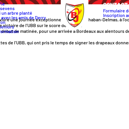
Vie
CONTACT 
 sevens
Formulaire d
 un arbre planté
Inscription a
 avec les amis de Derry
 vivre une journée exceptionnelle au
Stade Chaban-Delmas
, à l
ion
victoire de l’UBB sur le score de 57 à 32.
seniors
 début de matinée, pour une arrivée à Bordeaux aux alentours de 
formation
tes de l’UBB, qui ont pris le temps de signer les drapeaux donner