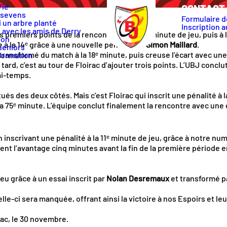
Vie
CONTACT 
 sevens
Formulaire d
 un arbre planté
Inscription a
 avec les amis de Derry
 premiers points de la rencontre dès la 2ᵉ minute de jeu, puis à 
ion
e à la 14ᵉ grâce à une nouvelle pénalité de
Simon Maillard
.
seniors
transformé du match à la 18ᵉ minute, puis creuse l’écart avec une 
formation
ard, c’est au tour de Floirac d’ajouter trois points. L’UBJ concl
mi-temps.
des deux côtés. Mais c’est Floirac qui inscrit une pénalité à la 
 la 75ᵉ minute. L’équipe conclut finalement la rencontre avec une 
nscrivant une pénalité à la 11ᵉ minute de jeu, grâce à notre num
nent l’avantage cinq minutes avant la fin de la première période 
eu grâce à un essai inscrit par
Nolan Desremaux
et transformé p
elle-ci sera manquée, offrant ainsi la victoire à nos Espoirs et 
ac, le 30 novembre.