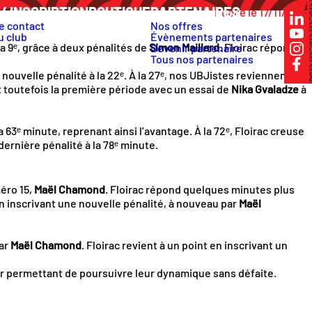
/ INSCRIPTION
BOUTIQUE
PARTENAIRES
Publié le 17/11/2025
e contact
Nos offres
u club
Évènements partenaires
la 9ᵉ, grâce à deux pénalités de
Simon Maillard
. Floirac répond à
Devenir partenaire
Tous nos partenaires
nouvelle pénalité à la 22ᵉ. À la 27ᵉ, nos UBJistes reviennent à
ut toutefois la première période avec un essai de
Nika Gvaladze
à
63ᵉ minute, reprenant ainsi l’avantage. À la 72ᵉ, Floirac creuse
dernière pénalité à la 78ᵉ minute.
éro 15,
Maël Chamond
. Floirac répond quelques minutes plus
en inscrivant une nouvelle pénalité, à nouveau par
Maël
ar
Maël Chamond
. Floirac revient à un point en inscrivant un
leur permettant de poursuivre leur dynamique sans défaite.