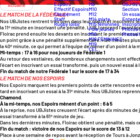
Espoirs
M8
UBJ O2
Actualité
Effectif Espoirs
M10
Section
LE MATCH DE LA FÉDÉRALE 1
Classement
M12
Un essai
Staff
M14 mixte
Entente
Nos UBJistes rentrent très bien dans leur match et inscrivent les
Rugby loisir
M15 féminines
Inscript
la 11ᵉ minute en inscrivant une pénalité. L’UBJ reprend l’avantag
Pôle jeunes
Photos 
Floirac prend ensuite les devants en inscrivant le premier essai 
M16
Photos 
M18 FÉMININES
un point grâce à une pénalité supplémentaire. Huit minutes plus t
M19
la 40ᵉ minute, ce qui permet à l’équipe de mener d’un point à la 
CEL
Mi-temps : 17 à 16 pour nos joueurs de Fédérale 1
Au retour des vestiaires, de nombreux changements sont effectués 
l’écart en inscrivant un essai transformé, puis un nouvel essai à
Fin du match de notre Fédérale 1 sur le score de 17 à 34
LE MATCH DE NOS ESPOIRS
Nos Espoirs marquent les premiers points de cette rencontre en i
tard en inscrivant un essai à la 31ᵉ minute. Nos UBJistes repren
Chamond
.
À la mi-temps, nos Espoirs mènent d’un point : 6 à 5
À la reprise, nos UBJistes creusent l’écart après dix minutes de j
essai transformé à la 61ᵉ minute de jeu.
Dans les dernières minutes, Floirac obtient une pénalité, mais c
Fin du match : victoire de nos Espoirs sur le score de 13 à 12
Place à une semaine de repos avant la réception de Tours à Jonz