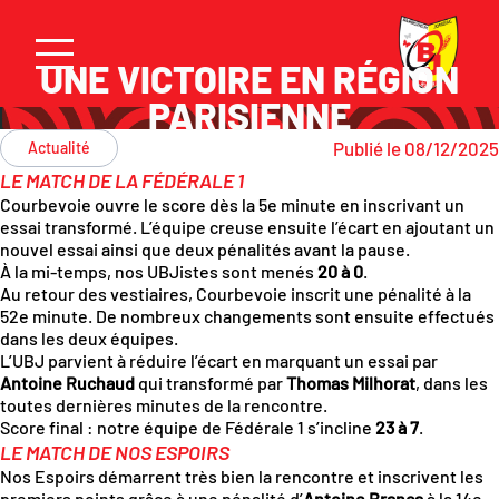
UNE VICTOIRE EN RÉGION
PARISIENNE
Publié le 08/12/2025
Actualité
LE MATCH DE LA FÉDÉRALE 1
Courbevoie ouvre le score dès la 5e minute en inscrivant un
essai transformé. L’équipe creuse ensuite l’écart en ajoutant un
nouvel essai ainsi que deux pénalités avant la pause.
À la mi-temps, nos UBJistes sont menés
20 à 0
.
Au retour des vestiaires, Courbevoie inscrit une pénalité à la
52e minute. De nombreux changements sont ensuite effectués
dans les deux équipes.
L’UBJ parvient à réduire l’écart en marquant un essai par
Antoine Ruchaud
qui transformé par
Thomas Milhorat
, dans les
toutes dernières minutes de la rencontre.
Score final : notre équipe de Fédérale 1 s’incline
23 à 7
.
LE MATCH DE NOS ESPOIRS
Nos Espoirs démarrent très bien la rencontre et inscrivent les
premiers points grâce à une pénalité d’
Antoine Branca
à la 14e