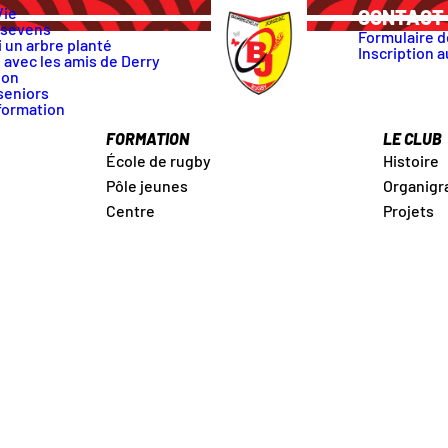
Vie
CONTACT 
 sevens
Formulaire d
 un arbre planté
Inscription a
 avec les amis de Derry
ion
seniors
formation
FORMATION
LE CLUB
École de rugby
Histoire
Pôle jeunes
Organig
Centre
Projets