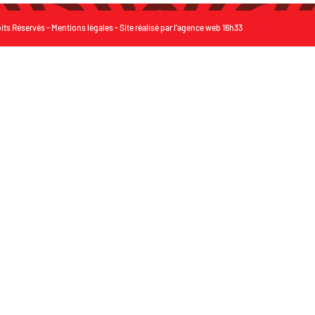
its Réservés -
Mentions légales
- Site réalisé par
l’agence web 16h33