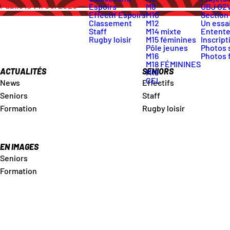
Publié le 14/05/2025
Espoirs
M8
UBJ O2
Effectif Espoirs
M10
Section
Classement
M12
Un essai
Staff
M14 mixte
Entente
Rugby loisir
M15 féminines
Inscript
Pôle jeunes
Photos 
M16
Photos 
M18 FÉMININES
ACTUALITÉS
SENIORS
M19
CEL
News
Effectifs
Seniors
Staff
Formation
Rugby loisir
EN IMAGES
Seniors
Formation