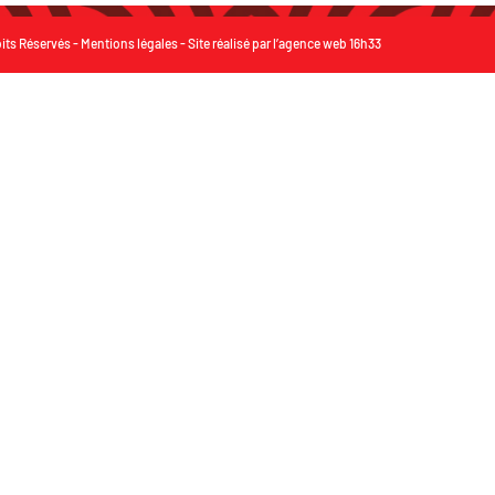
its Réservés -
Mentions légales
- Site réalisé par
l’agence web 16h33