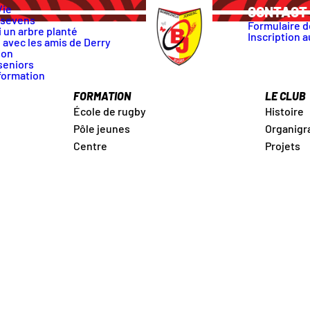
Vie
CONTACT 
 sevens
Formulaire d
 un arbre planté
Inscription a
 avec les amis de Derry
ion
seniors
formation
FORMATION
LE CLUB
École de rugby
Histoire
Pôle jeunes
Organig
Centre
Projets