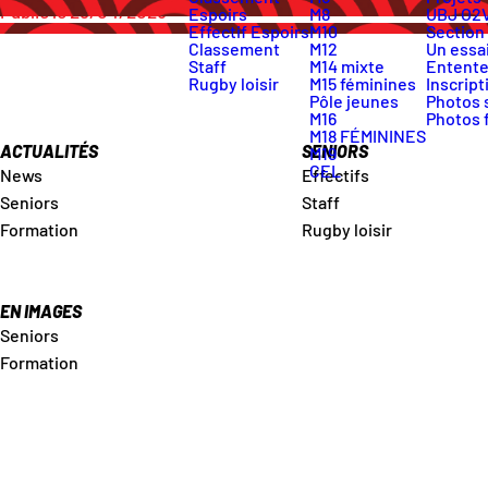
Publié le 28/04/2025
Espoirs
M8
UBJ O2
Effectif Espoirs
M10
Section
Classement
M12
Un essai
Staff
M14 mixte
Entente
Rugby loisir
M15 féminines
Inscript
Pôle jeunes
Photos 
M16
Photos 
M18 FÉMININES
ACTUALITÉS
SENIORS
M19
CEL
News
Effectifs
Seniors
Staff
Formation
Rugby loisir
EN IMAGES
Seniors
Formation